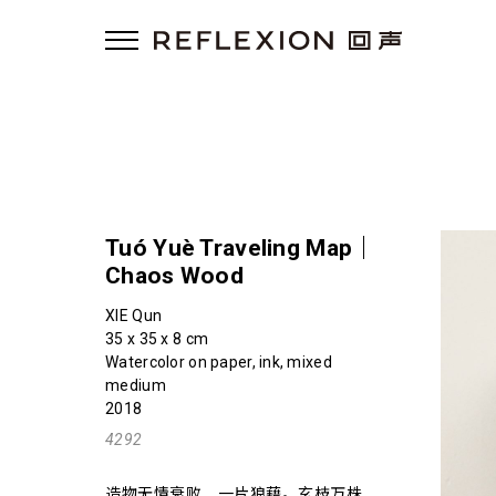
Tuó Yuè Traveling Map｜
Chaos Wood
XIE Qun
35 x 35 x 8 cm
Watercolor on paper, ink, mixed
medium
2018
4292
造物无情衰败，一片狼藉。玄枝万株，