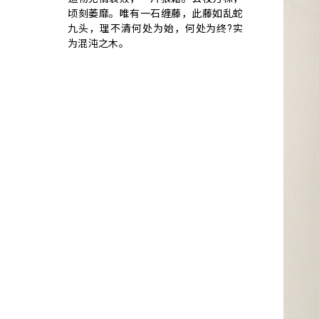
顷刻萎靡。唯有一石缠藤，此藤如乱蛇
九头，理不清何处为始，何处为终?实
为混沌之木。