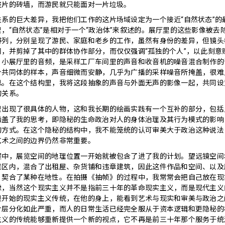
整片的砖墙，而游民就只能面对一片垃圾。
关系的巨大差异，我把他们工作的这片场域设定为一个接近“自然状态”的
，“自然状态”是相对于一个“政治体”来叙述的。展厅里的这些影像被去
排列，分别呈现了游民、家庭和老乡的工作，虽然有身份的差异，但镜头
同，并剪掉了其中的群体协作部分，而仅仅强调“孤独的个人”，以此刻意
。小展厅里的音频，是采样工厂车间里的声音和收音机的噪音混合制作的
个共同体的样本，声音细微而安静，几乎为广播的采样噪音所掩盖，很难
息。在这个结构里，我将这段抽象的声音与外面无声的影像一起，共同设
的关系。
里出现了很具体的人物，这和我长期的绘画实践有一个互补的部分，包括
涵盖了我的思考，即隐秘的生命政治对人的身体治理及其行为模式的影响
的方式。在这个隐秘的结构中，我不能笼统的认可审美大于政治这种说法
艺术之间的边界仍然非常重要。
程中，展览空间的地理位置一开始就被包含了进了我的计划。望远镜空间
民区内，混合了出租屋、杂货铺和违章建筑，因此这件作品和空间、以及
，契合了某种在地性。在拍摄《抽帧》的过程中，我常常会把自己放在现
虑，当然这个现实主义并不是指前三十年的革命现实主义，而是现代主义
贝开始的现实主义传统，在他的身上，能看到艺术与现实和审美与政治之
阶层分化如此严重，而人的日常生活已经完全服从于资本逻辑和更隐秘的
主义的传统能够重新提供一个新的视点，它不再是前三十年那个服务于统