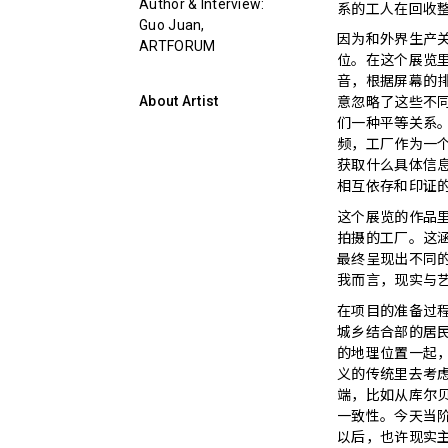
Author & Interview:
系的工人在回收
Guo Juan,
因为和外界生产
ARTFORUM
位。在这个展览里
音，根据屏幕的
About Artist
意忽略了这些不
们一种平等关系
频，工厂作为一
获取什么具体信
相互依存和印证
这个展览的作品
拍摄的工厂。这
最终呈现出不同
我而言，现实与
在项目的准备过
城乡结合部的居
的地理位置一起
义的传统里去考
端，比如从库尔
一致性。今天当
以后，也许现实