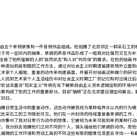
帧”由五个单频录像和一件音频作品组成。他拍摄了北京郊区一群采石工的
位于另一空间内的抽象、单调的声音作品形成了一组既对比强烈又互为补
连接了他所理解的人的“自然状态”和人对“共同体”的需求。在他的绘画作
一种类似机械制图的工作方法，通过对社会主义时期遗留建筑物外立面和
艺术家个人细致、重复的动作来构建画面，并展开对绘画这种媒介的研究
让人回到艺术家个人生活经历中对社会主义时期工厂的记忆和时过境迁后
曾宏谈及重访“现实主义”传统在当下被新自由主义资本逻辑控制的环境中
线索构成了他的工作的重要部分。目前“抽帧”正在北京望远镜空间展出，
月30日。
拍摄日常生活中的重复动作，这些动作被我视为某种临界点以内的行为模
这些采石工的工作随处可见，他们在一片封闭的场域重复着单调的工作，
动作集中了我对日常行为动作的想像，它被视为未来可能到来的某种行动
里，我分别去拍摄他们之间不同的个人，镜头描绘他们单调的动作。而他
从细微的工作环境和劳动工具的不同这些有限的图像信息里去寻找——有