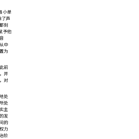
最小单
除了声
都刻
赋予他
音
从中
置为
此前
，并
，对
地处
所处
实主
的发
间的
权力
治阶