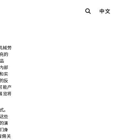
中文
机械劳
充的
品
内部
和实
的反
可能产
展览将
式。
这些
的演
们身
雇佣关