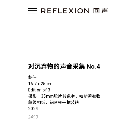
对沉弃物的声音采集 No.4
胡伟
16.7 x 25 cm
Edition of 3
摄影｜35mm胶片转数字，哈勒姆勒收
藏级相纸，铝合金平框装裱
2024
2493