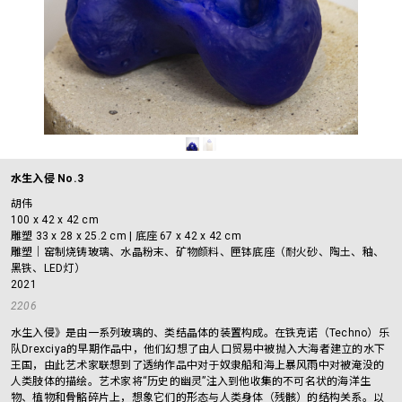
水生入侵 No.3
胡伟
100 x 42 x 42 cm
雕塑 33 x 28 x 25.2 cm | 底座 67 x 42 x 42 cm
雕塑｜窑制烧铸玻璃、水晶粉末、矿物颜料、匣钵底座（耐火砂、陶土、釉、
黑铁、LED灯）
2021
2206
水生入侵》是由一系列玻璃的、类结晶体的装置构成。在铁克诺（Techno）乐
队Drexciya的早期作品中，他们幻想了由人口贸易中被抛入大海者建立的水下
王国，由此艺术家联想到了透纳作品中对于奴隶船和海上暴风雨中对被淹没的
人类肢体的描绘。艺术家将“历史的幽灵”注入到他收集的不可名状的海洋生
物、植物和骨骼碎片上，想象它们的形态与人类身体（残骸）的结构关系。以