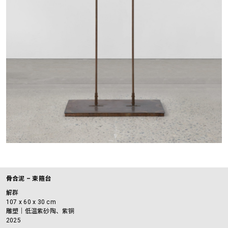
骨合泥 – 束箍台
解群
107 x 60 x 30 cm
雕塑｜低温紫砂陶、紫铜
2025