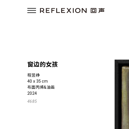
窗边的女孩
程昱峥
40 x 35 cm
布面丙烯&油画
2024
4685