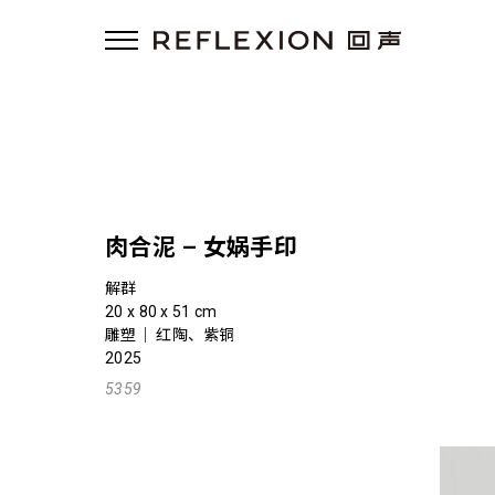
肉合泥 – 女娲手印
解群
20 x 80 x 51 cm
雕塑｜ 红陶、紫铜
2025
5359