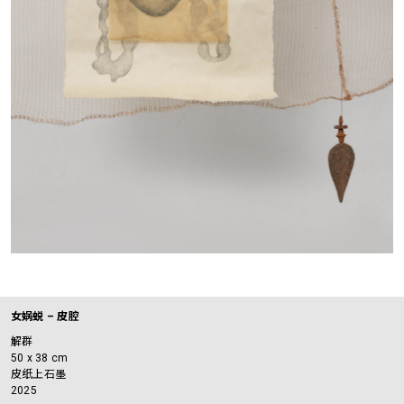
女娲蜕 – 皮腔
解群
50 x 38 cm
皮纸上石墨
2025