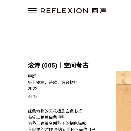
滚诗 (005)｜空间考古
解群
纸上铅笔，诗歌，综合材料
2022
4303
红色地毯的天花板是白色书桌
书桌上铺着白色毛毡
毛毡上趴着名叫毡子的橘色猫咪
它害怕的时候 会钻到毛毡下盖住自己