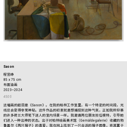
Sason
程昱峥
85 x 75 cm
布面油画
2023~2024
4505
这幅画的题目是《Sason》。在我的柏林工作室里，有一个特定的时间段，光
线总会变得非常神秘。这件作品的初衷就是想捕捉到这种气氛，正如我所仰慕
的许多荷兰大师笔下迷人的室内场景一样。我邀请两位朋友担任模特，引导她
们进入一种出神的状态。出于对柏林绘画美术馆（Gemäldegalerie）收藏的勃
鲁盖尔《两只猴子》的喜爱，我在网上找到了一只合适的猴子图像，将其置于