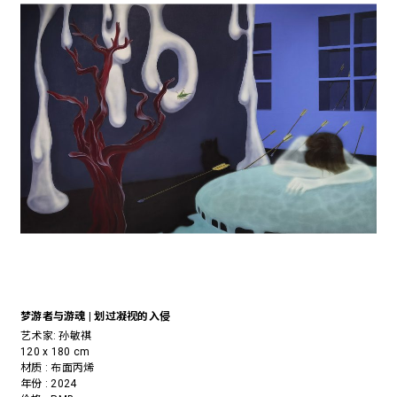
梦游者与游魂 | 划过凝视的入侵
艺术家:
孙敏祺
120 x 180 cm
材质 : 布面丙烯
年份 : 2024