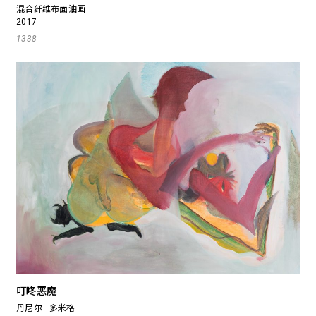
混合纤维布面油画
2017
1338
叮咚恶魔
丹尼尔 · 多米格