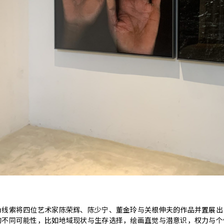
为线索将四位艺术家陈荣辉、陈少宁、董金玲与关根伸夫的作品并置展出
的不同可能性，比如地域现状与生存选择，绘画直觉与潜意识，权力与个