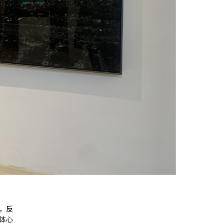
，反
体心