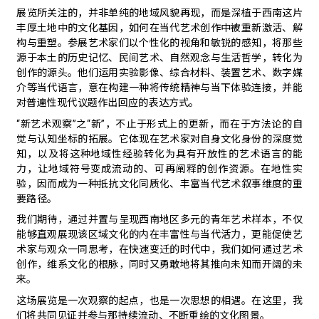
展览所关注的，并非单纯的地域风貌再现，而是深植于西南这片
丰厚土地中的文化基因，如何在当代艺术创作中被重新激活、解
构与重塑。参展艺术家们以个性化的视角和敏锐的感知，将那些
源于本土的历史记忆、民间艺术、自然观念与生活哲学，转化为
创作的源头。他们运用实验影像、综合材料、装置艺术、数字媒
介等当代语言，意在构建一种将传统精神与当下体验连接，并能
对普遍性现代议题作出回应的表达方式。
“新艺术观察”之“新”，不止于形式上的更新，而在于方法论的自
觉与认知坐标的拓展。它体现在艺术家对自身文化身份的深度觉
知，以及将这种地域性经验转化为具有开放性的艺术语言的能
力，让地域符号变成流动的、可再阐释的创作资源。在地性实
验，因而成为一种抵抗文化同质化、丰富当代艺术叙事维度的重
要路径。
我们期待，通过并置与呈现西南地区多元的青年艺术样本，不仅
能够直观展现该区域文化的内在丰富性与当代活力，更能促使艺
术家与观众一同思考，在快速变迁的时代中，我们如何通过艺术
创作，维系文化的根脉，同时又勇敢地将其推向未知而开阔的未
来。
这场展览是一次观察的起点，也是一次思想的相遇。在这里，我
们将共同见证并参与那持续流动、不断重绘的文化图景。