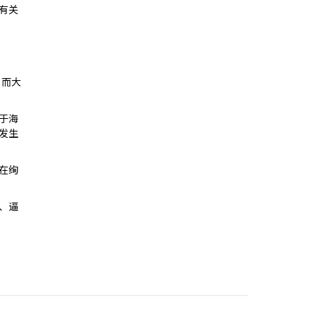
有关
，而大
于海
发生
在绚
、逼