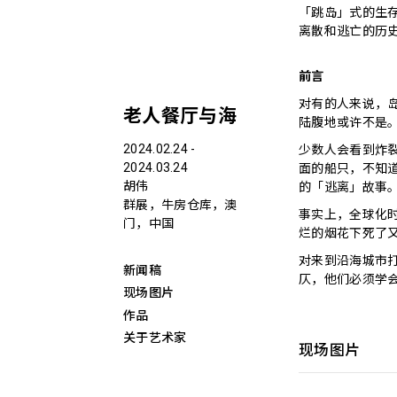
「跳岛」式的生
离散和逃亡的历
前言
对有的人来说，岛
老人餐厅与海
陆腹地或许不是
2024.02.24 -
少数人会看到炸
2024.03.24
面的船只，不知
胡伟
的「逃离」故事
群展，牛房仓库，澳
事实上，全球化
门，中国
烂的烟花下死了又
对来到沿海城市
新闻稿
仄，他们必须学
现场图片
作品
关于艺术家
现场图片