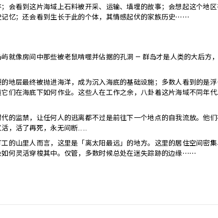
存；会看到这片海域上石料被开采、运输、填埋的故事；会想起这个地区
史记忆；还会看到生长于此的个体，其情感起伏的家族历史⋯⋯
屿就像房间中那些被老鼠啃噬并佔据的孔洞 — 群岛才是人类的大后方
。
裂的地层最终被抛进海洋，成为沉入海底的基础设施；多数人看到的是浮
道它们在海底下如何作业。这些人在工作之余，八卦着这片海域不同年代
。
时代的监禁，让任何人的逃离都不过是前往下一个地点的自我流放。他们
活，活了再死，永无间断……
打工的山里人而言，这里是「离太阳最远」的地方。这里的居住空间密集
会如何灵活穿梭其中。仅管，多数时候总处在迷失踪跡的边缘⋯⋯