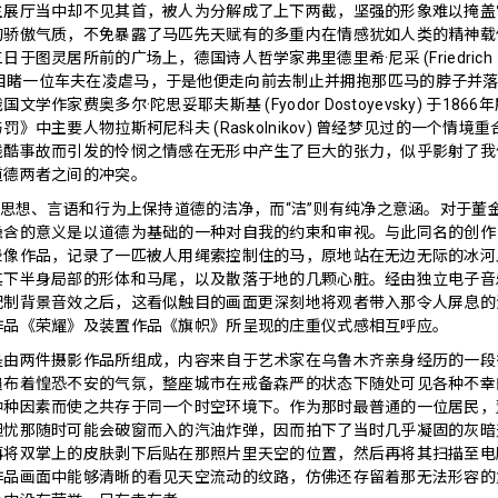
主展厅当中却不见其首，被人为分解成了上下两截，坚强的形象难以掩盖
的骄傲气质，不免暴露了马匹先天赋有的多重内在情感犹如人类的精神载
于图灵居所前的广场上，德国诗人哲学家弗里德里希·尼采 (Friedrich
e) 亲眼目睹一位车夫在凌虐马，于是他便走向前去制止并拥抱那匹马的脖子并
学作家费奥多尔·陀思妥耶夫斯基 (Fyodor Dostoyevsky) 于1866
》中主要人物拉斯柯尼科夫 (Raskolnikov) 曾经梦见过的一个情境
残酷事故而引发的怜悯之情感在无形中产生了巨大的张力，似乎影射了我
道德两者之间的冲突。
在思想、言语和行为上保持道德的洁净，而“洁”则有纯净之意涵。对于董
隐含的意义是以道德为基础的一种对自我的约束和审视。与此同名的创作
录像作品，记录了一匹被人用绳索控制住的马，原地站在无边无际的冰河
其下半身局部的形体和马尾，以及散落于地的几颗心脏。经由独立电子音
配制背景音效之后，这看似触目的画面更深刻地将观者带入那令人屏息的
作品《荣耀》及装置作品《旗帜》所呈现的庄重仪式感相互呼应。
是由两件摄影作品所组成，内容来自于艺术家在乌鲁木齐亲身经历的一段
遍布着惶恐不安的气氛，整座城市在戒备森严的状态下随处可见各种不幸
种种因素而使之共存于同一个时空环境下。作为那时最普通的一位居民，
担忧那随时可能会破窗而入的汽油炸弹，因而拍下了当时几乎凝固的灰暗
再将双掌上的皮肤剥下后贴在那照片里天空的位置，然后再将其扫描至电
作品画面中能够清晰的看见天空流动的纹路，仿佛还存留着那无法形容的