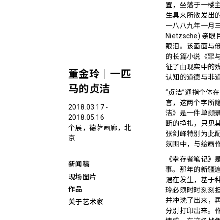
置，坐落于一楼
生具来所散发出
一八八九年一月三日
Nietzsch
眼泪。该画面与俄国文
的长篇小说《罪与罚
征了由现实中的
董金玲｜一匹
认知的道德与非
马的贞洁
“贞洁”通指个体
言，这两个字所
2018.03.17 -
洁》是一件单频
2018.05.16
断的挣扎，只见
个展，德萨画廊，北
张剑峰特别为此
京
氛围中，与绘画
《幸存者笔记》
新闻稿
事。那年的新疆
现场图片
遇在发生，基于
作品
玲必须时时刻刻
并冲洗了出来，
关于艺术家
分别打印出来。