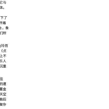
它与
体。
落下了
年所着
重合，象
们所
金玲而
《贞
上不
乐人
沉重
往
的遭
董金
天空
脑后
复杂