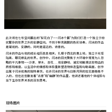
此次将在七号空间展出的“梨花白了——闫冰个展”为我们打造一个独立于纷
扰繁杂的世界之外的安静空间。不同于鲜亮跳脱的色彩协奏，闫冰的作品
是凝视的、安静的，同时是遥远的、诗意的。
闫冰的作品与他的成长经历息息相关，扎根于西北的黄土地，独立于光怪
陆离、眼花缭乱的世界。创作中，闫冰的目光聚焦于大环境中常常为人忽
略的平凡事物——沙漠、草木、杏花……他安静地、诚实地触摸这些物品的
质感和维度，以生活中的情感和体验重新塑造物体造型和勾勒画面，创作
出属于闫冰视角的独特美学。也许闫冰的世界与日新月异的现实是格格不
入的，但在这些散发着“古意”和“幽静”的作品里，他讲述着他的个体经验与
当下生存世界关系的深刻思考。
现场图片