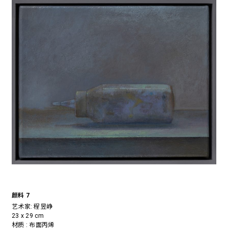
颜料 7
艺术家:
程昱峥
23 x 29 cm
材质 : 布面丙烯