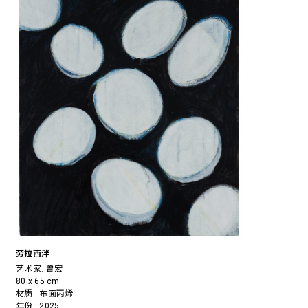
劳拉西泮
艺术家:
曾宏
80 x 65 cm
材质 : 布面丙烯
年份 : 2025