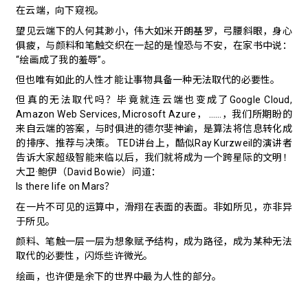
在云端，向下窥视。
望见云端下的人何其渺小，伟大如米开朗基罗，弓腰斜眼，身心
俱疲，与颜料和笔触交织在一起的是惶恐与不安，在家书中说：
“绘画成了我的羞辱”。
但也唯有如此的人性才能让事物具备一种无法取代的必要性。
但真的无法取代吗？毕竟就连云端也变成了Google Cloud,
Amazon Web Services, Microsoft Azure， ……，我们所期盼的
来自云端的答案，与时俱进的德尔斐神谕，是算法将信息转化成
的排序、推荐与决策。 TED讲台上，酷似Ray Kurzweil的演讲者
告诉大家超级智能来临以后，我们就将成为一个跨星际的文明！
大卫·鲍伊（David Bowie）
问道：
Is there life on Mars？
在一片不可见的运算中，滑翔在表面的表面。非如所见，亦非异
于所见。
颜料、笔触一层一层为想象赋予结构，成为路径，成为某种无法
取代的必要性，闪烁些许微光。
绘画，也许便是余下的世界中最为人性的部分。