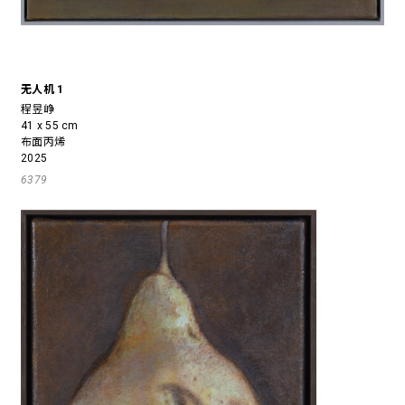
无人机 1
程昱峥
41 x 55 cm
布面丙烯
2025
6379