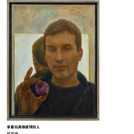
拿着玩具橡皮球的人
程昱峥