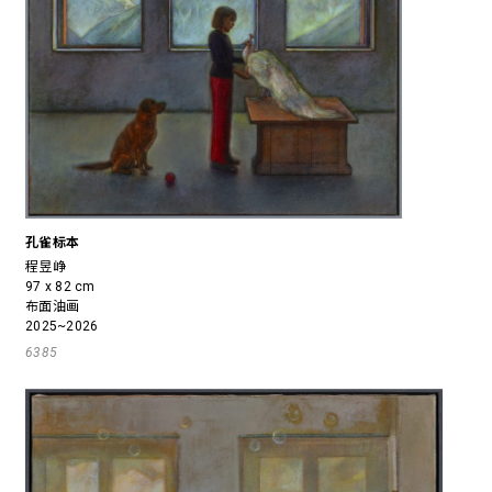
孔雀标本
程昱峥
97 x 82 cm
布面油画
2025~2026
6385