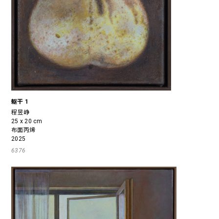
躯干 1
程昱峥
25 x 20 cm
布面丙烯
2025
6376