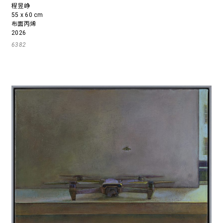
程昱峥
55 x 60 cm
布面丙烯
2026
6382