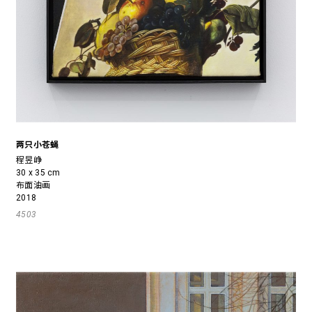
两只小苍蝇
程昱峥
30 x 35 cm
布面油画
2018
4503