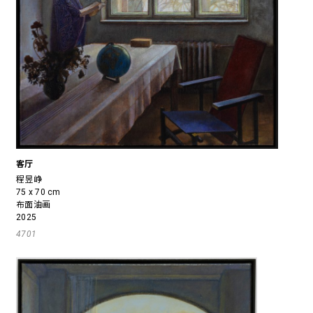
客厅
程昱峥
75 x 70 cm
布面油画
2025
4701