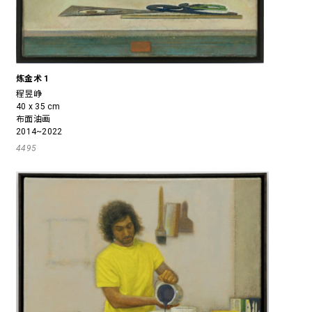
炼金术 1
程昱峥
40 x 35 cm
布面油画
2014~2022
4495