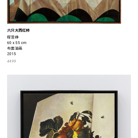
六只大西红柿
程昱峥
60 x 55 cm
布面油画
2015
4499