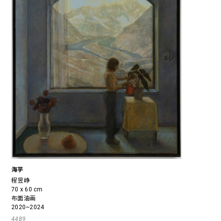
海芋
程昱峥
70 x 60 cm
布面油画
2020~2024
4489