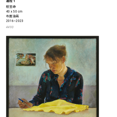
凝视 1
程昱峥
40 x 50 cm
布面油画
2016~2023
4493