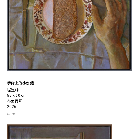
手背上的小伤疤
程昱峥
55 x 60 cm
布面丙烯
2026
6382