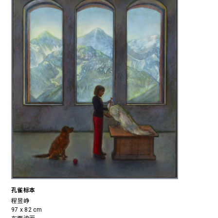
孔雀标本
程昱峥
97 x 82 cm