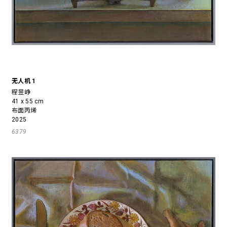
无人机 1
程昱峥
41 x 55 cm
布面丙烯
2025
6379