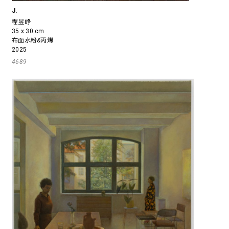
J.
程昱峥
35 x 30 cm
布面水粉&丙烯
2025
4689