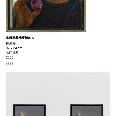
拿着玩具橡皮球的人
程昱峥
32 x 24 cm
布面油画
2026
6383