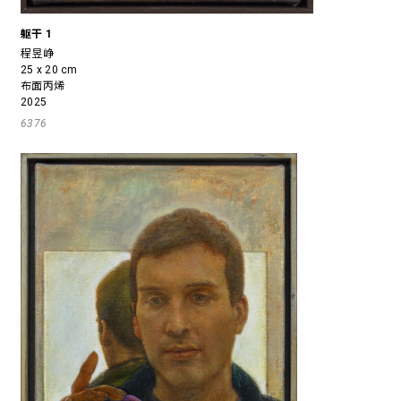
躯干 1
程昱峥
25 x 20 cm
布面丙烯
2025
6376