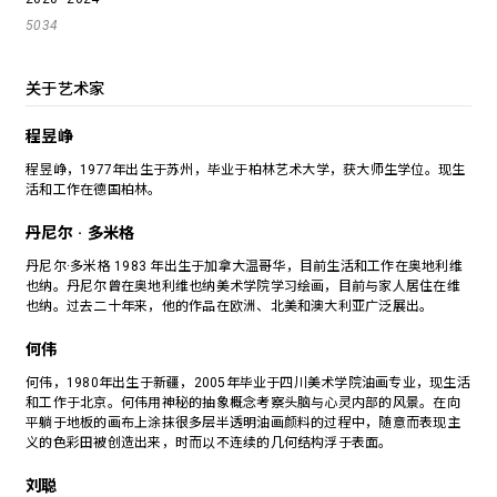
5034
关于艺术家
程昱峥
程昱峥，1977年出生于苏州，毕业于柏林艺术大学，获大师生学位。现生
活和工作在德国柏林。
丹尼尔 · 多米格
丹尼尔·多米格 1983 年出生于加拿大温哥华，目前生活和工作在奥地利维
也纳。丹尼尔曾在奥地利维也纳美术学院学习绘画，目前与家人居住在维
也纳。过去二十年来，他的作品在欧洲、北美和澳大利亚广泛展出。
何伟
何伟，1980年出生于新疆，2005年毕业于四川美术学院油画专业，现生活
和工作于北京。何伟用神秘的抽象概念考察头脑与心灵内部的风景。在向
平躺于地板的画布上涂抹很多层半透明油画颜料的过程中，随意而表现主
义的色彩田被创造出来，时而以不连续的几何结构浮于表面。
刘聪