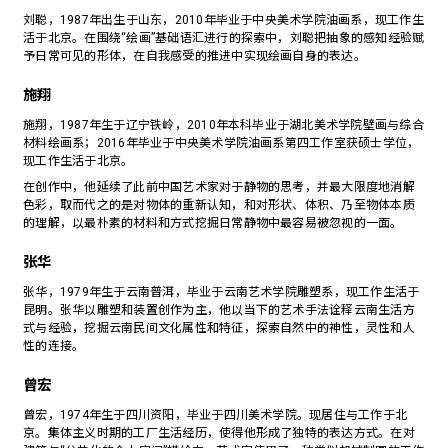
刘聪，1987年出生于山东，2010年毕业于中央美术学院油画系，现工作生
活于北京。在围绕“绘画”基础语汇进行的探索中，刘聪把抽象的感知经验赋
予日常可见的形体，在自我感受的推进中实现绘画自身的表达。
施翔
施翔，1987年生于辽宁铁岭，2010年本科毕业于湖北美术学院壁画与综合
材料绘画系；2016年毕业于中央美术学院油画系第四工作室获硕士学位，
现工作生活于北京。
在创作中，他延续了此前中国艺术家对于静物的思考，并最大限度地消解
色彩，取而代之的是对物体的重新认知，和对形状、体积、乃至物体本质
的理解，以最朴素的材料和方式挖掘日常静物中最容易被忽视的一面。
张华
张华，1979年生于云南普洱，毕业于云南艺术学院雕塑系，现工作生活于
昆明。张华以雕塑和装置创作为主，他以当下的艺术手法诠释云南生活方
式与经验，挖掘云南民间文化属性和特征，探索自然中的神性，灵性和人
性的连接。
曾宏
曾宏，1974年生于四川资阳，毕业于四川美术学院。现居住与工作于北
京。集体主义时期的工厂生活经历，使得他形成了独特的表达方式。在对