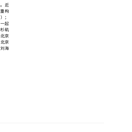
京。近
;重构
3）；
；一起
洛杉矶
纳北京
，北京
，刘海