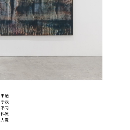
层半透
浮于表
了不同
颜料流
出人意