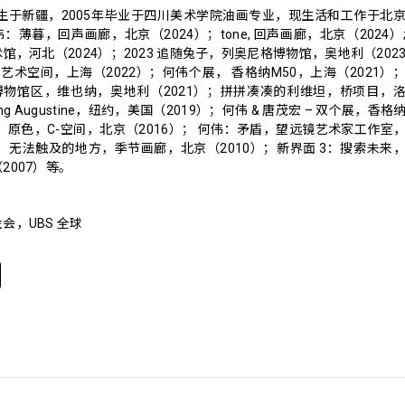
出生于新疆，2005年毕业于四川美术学院油画专业，现生活和工作于北
薄暮，回声画廊，北京（2024）；tone, 回声画廊，北京（2024）
馆，河北（2024）；2023 追随兔子，列奥尼格博物馆，奥地利（202
森艺术空间，上海（2022）；何伟个展， 香格纳M50，上海（2021）
博物馆区，维也纳，奥地利（2021）；拼拼凑凑的利维坦，桥项目，
hring Augustine，纽约，美国（2019）；何伟 & 唐茂宏 – 双个展，香格
伟：原色，C-空间，北京（2016）； 何伟：矛盾，望远镜艺术家⼯作室
伟：无法触及的地⽅，季节画廊，北京（2010）；新界面 3：搜索未来
2007）等。
会，UBS 全球