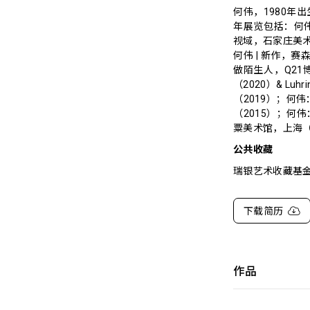
何伟，1980年
年展览包括：何伟：
视域，石家庄美术
何伟 | 新作，赛
做陌生人，Q21
（2020）& Lu
（2019）；何
（2015）；何
粟美术馆，上海（
公共收藏
瑞银艺术收藏基金
下载简历
作品