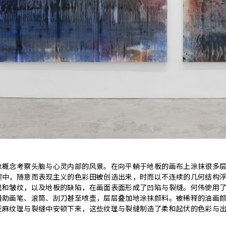
象概念考察头脑与心灵内部的风景。在向平躺于地板的画布上涂抹很多
程中，随意而表现主义的色彩田被创造出来，时而以不连续的几何结构
理和皱纹，以及地板的缺陷，在画面表面形成了凹陷与裂缝。何伟使用
借助画笔、滚筒、刮刀甚至喷壶，层层叠加地涂抹颜料。被稀释的油画
亚麻纹理与裂缝中安顿下来，这些纹理与裂缝制造了柔和起伏的色彩与