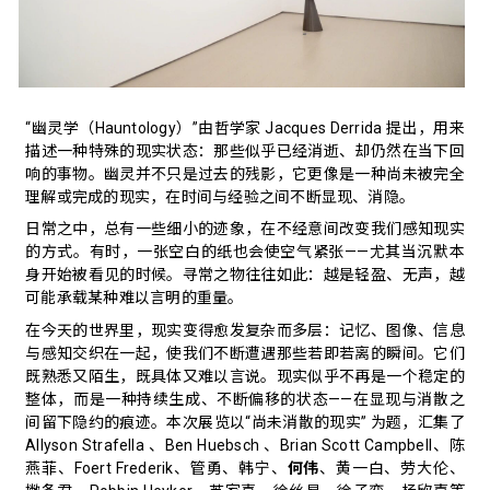
“幽灵学（Hauntology）”由哲学家 Jacques Derrida 提出，用来
描述一种特殊的现实状态：那些似乎已经消逝、却仍然在当下回
响的事物。幽灵并不只是过去的残影，它更像是一种尚未被完全
理解或完成的现实，在时间与经验之间不断显现、消隐。
日常之中，总有一些细小的迹象，在不经意间改变我们感知现实
的方式。有时，一张空白的纸也会使空气紧张——尤其当沉默本
身开始被看见的时候。寻常之物往往如此：越是轻盈、无声，越
可能承载某种难以言明的重量。
在今天的世界里，现实变得愈发复杂而多层：记忆、图像、信息
与感知交织在一起，使我们不断遭遇那些若即若离的瞬间。它们
既熟悉又陌生，既具体又难以言说。现实似乎不再是一个稳定的
整体，而是一种持续生成、不断偏移的状态——在显现与消散之
间留下隐约的痕迹。本次展览以“尚未消散的现实” 为题，汇集了
Allyson Strafella 、Ben Huebsch 、Brian Scott Campbell、陈
燕菲、Foert Frederik、管勇、韩宁、
何伟
、黄一白、劳大伦、