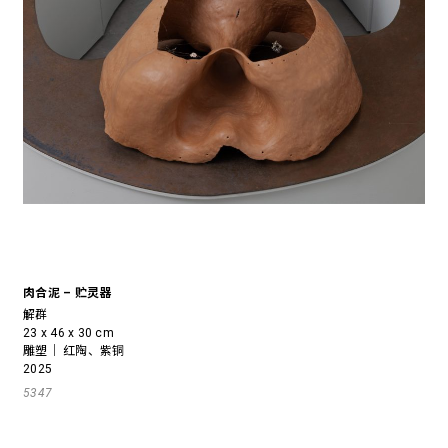
肉合泥 – 贮灵器
解群
23 x 46 x 30 cm
雕塑｜ 红陶、紫铜
2025
5347