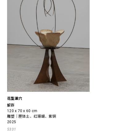
花型巢穴
解群
120 x 70 x 60 cm
雕塑｜匣钵土、红珊瑚、紫铜
2025
5331