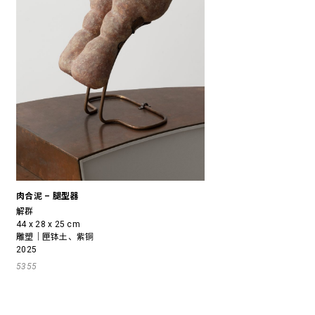
肉合泥 – 腿型器
解群
44 x 28 x 25 cm
雕塑｜匣钵土、紫铜
2025
5355