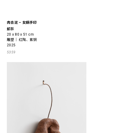
肉合泥 – 女娲手印
解群
20 x 80 x 51 cm
雕塑｜ 红陶、紫铜
2025
5359