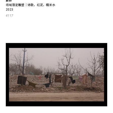
解群
场域限定雕塑｜诗歌，红泥，糯米水
2023
4117