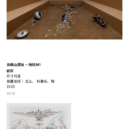
女娲山遗址 – 地坑M1
解群
尺寸可变
装置现场｜ 红土、 料姜石、陶
2025
5370