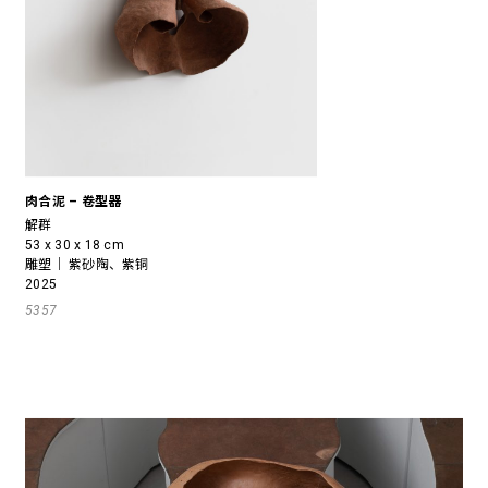
肉合泥 – 卷型器
解群
53 x 30 x 18 cm
雕塑｜ 紫砂陶、紫铜
2025
5357