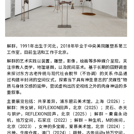
解群，1991年出生于河北，2018年毕业于中央美院雕塑系第三
工作室，目前生活和工作于北京。
解群的艺术实践以装置，雕塑，影像，绘画等多种媒介呈现，关
注宗教人类学，地理堪舆，以及民间巫术。基于长期的田野调查
来探讨东方古老传统与现代社会脱节（不协调）的关系.作品通
过构建半封闭的空间仪式，探索当下具有神圣意志的“灵媒性”物
质与身体交感的延伸，尝试虚构出历史视线之外的肉身神话的多
重叙事。
主要展览包括：共享差异，浦东碧云美术馆，上海（2026）；
解群：抟女娲，REFLEXION回声，北京（2025）；灵石、赤天
与铜炉，REFLEXION回声，北京（2025）；解群 – 橐龠永动
机，拾万空间，石家庄（2022）；解群 – 种生机，M的房间，
北京（2023），女神的多宝阁，爱慕美术馆，北京（2024）；
出神，牛房仓库，澳门（2024）；跳蛙，古务运动x拾万空间，