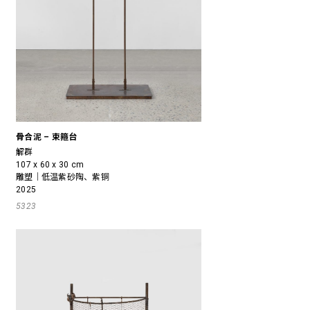
骨合泥 – 束箍台
解群
107 x 60 x 30 cm
雕塑｜低温紫砂陶、紫铜
2025
5323