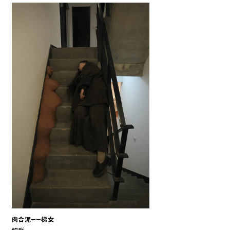
肉合泥——梯女