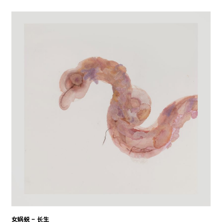
女娲蜕 – 长生