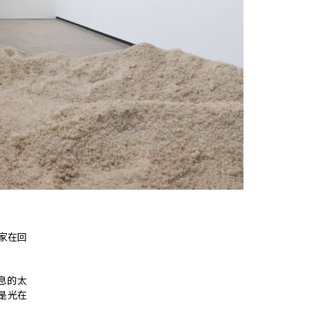
术家在回
息的太
是光在