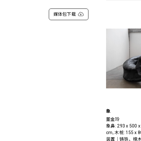
媒体包下载
象
董金玲
象鼻: 293 x 500 x 
cm, 木桩: 155 x 
装置｜铸铁、樟