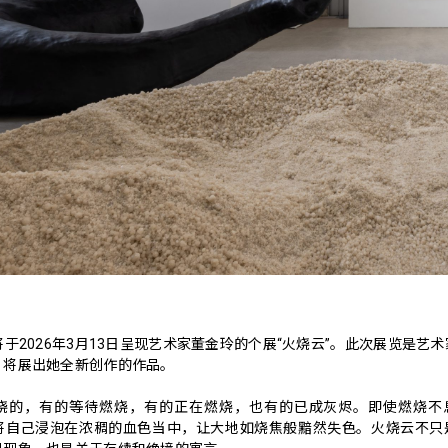
回声将于2026年3月13日呈现艺术家董金玲的个展“火烧云”。此次展览是艺
，将展出她全新创作的作品。
烧的，有的等待燃烧，有的正在燃烧，也有的已成灰烬。即使燃烧不
将自己浸泡在浓稠的血色当中，让大地如烧焦般黯然失色。火烧云不只