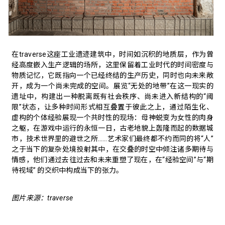
在traverse这座工业遗迹建筑中，时间如沉积的地质层，作为曾
经高度嵌入生产逻辑的场所，这里保留着工业时代的时间密度与
物质记忆，它既指向一个已经终结的生产历史，同时也向未来敞
开，成为一个尚未完成的空间。展览“无处的地带”在这一现实的
遗址中，构建出一种脱离既有社会秩序、尚未进入新结构的“阈
限”状态，让多种时间形式相互叠置于彼此之上，通过陌生化、
虚构的个体经验展现一个共时性的现场：母神蜕变为女性的肉身
之躯，在游戏中运行的永恒一日，古老地貌上轰隆而起的数据城
市，技术世界里的避世之所……艺术家们最终都不约而同的将“人”
之于当下的复杂处境投射其中，在交叠的时空中倾注诸多期待与
情感，他们通过去往过去和未来重塑了现在，在“经验空间”与“期
待视域” 的交织中构成当下的张力。
图片来源：traverse